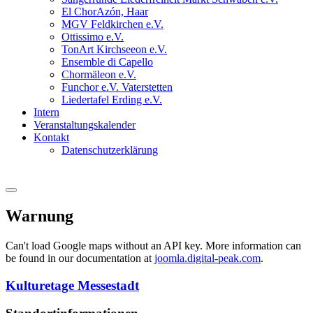
El ChorAzón, Haar
MGV Feldkirchen e.V.
Ottissimo e.V.
TonArt Kirchseeon e.V.
Ensemble di Capello
Chormäleon e.V.
Funchor e.V. Vaterstetten
Liedertafel Erding e.V.
Intern
Veranstaltungskalender
Kontakt
Datenschutzerklärung
Warnung
Can't load Google maps without an API key. More information can
be found in our documentation at
joomla.digital-peak.com
.
Kulturetage Messestadt