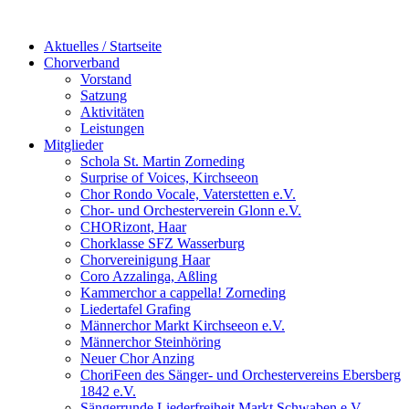
Aktuelles / Startseite
Chorverband
Vorstand
Satzung
Aktivitäten
Leistungen
Mitglieder
Schola St. Martin Zorneding
Surprise of Voices, Kirchseeon
Chor Rondo Vocale, Vaterstetten e.V.
Chor- und Orchesterverein Glonn e.V.
CHORizont, Haar
Chorklasse SFZ Wasserburg
Chorvereinigung Haar
Coro Azzalinga, Aßling
Kammerchor a cappella! Zorneding
Liedertafel Grafing
Männerchor Markt Kirchseeon e.V.
Männerchor Steinhöring
Neuer Chor Anzing
ChoriFeen des Sänger- und Orchestervereins Ebersberg
1842 e.V.
Sängerrunde Liederfreiheit Markt Schwaben e.V.