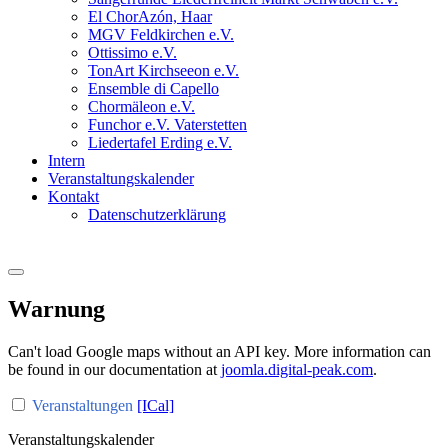
El ChorAzón, Haar
MGV Feldkirchen e.V.
Ottissimo e.V.
TonArt Kirchseeon e.V.
Ensemble di Capello
Chormäleon e.V.
Funchor e.V. Vaterstetten
Liedertafel Erding e.V.
Intern
Veranstaltungskalender
Kontakt
Datenschutzerklärung
Warnung
Can't load Google maps without an API key. More information can
be found in our documentation at
joomla.digital-peak.com
.
Veranstaltungen
[ICal]
Veranstaltungskalender