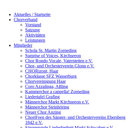
Aktuelles / Startseite
Chorverband
Vorstand
Satzung
Aktivitäten
Leistungen
Mitglieder
Schola St. Martin Zorneding
Surprise of Voices, Kirchseeon
Chor Rondo Vocale, Vaterstetten e.V.
Chor- und Orchesterverein Glonn e.V.
CHORizont, Haar
Chorklasse SFZ Wasserburg
Chorvereinigung Haar
Coro Azzalinga, Aßling
Kammerchor a cappella! Zorneding
Liedertafel Grafing
Männerchor Markt Kirchseeon e.V.
Männerchor Steinhöring
Neuer Chor Anzing
ChoriFeen des Sänger- und Orchestervereins Ebersberg
1842 e.V.
Sängerrunde Liederfreiheit Markt Schwaben e.V.