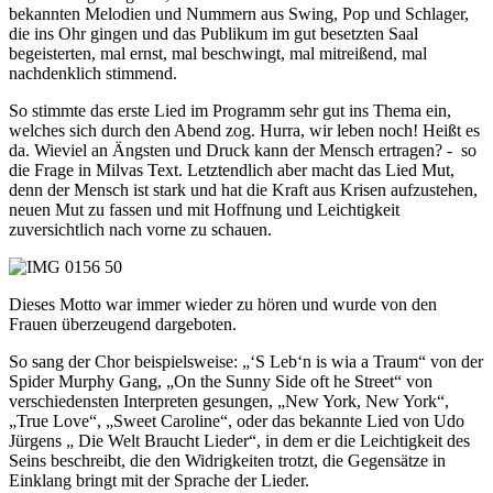
bekannten Melodien und Nummern aus Swing, Pop und Schlager,
die ins Ohr gingen und das Publikum im gut besetzten Saal
begeisterten, mal ernst, mal beschwingt, mal mitreißend, mal
nachdenklich stimmend.
So stimmte das erste Lied im Programm sehr gut ins Thema ein,
welches sich durch den Abend zog. Hurra, wir leben noch! Heißt es
da. Wieviel an Ängsten und Druck kann der Mensch ertragen? - so
die Frage in Milvas Text. Letztendlich aber macht das Lied Mut,
denn der Mensch ist stark und hat die Kraft aus Krisen aufzustehen,
neuen Mut zu fassen und mit Hoffnung und Leichtigkeit
zuversichtlich nach vorne zu schauen.
Dieses Motto war immer wieder zu hören und wurde von den
Frauen überzeugend dargeboten.
So sang der Chor beispielsweise: „‘S Leb‘n is wia a Traum“ von der
Spider Murphy Gang, „On the Sunny Side oft he Street“ von
verschiedensten Interpreten gesungen, „New York, New York“,
„True Love“, „Sweet Caroline“, oder das bekannte Lied von Udo
Jürgens „ Die Welt Braucht Lieder“, in dem er die Leichtigkeit des
Seins beschreibt, die den Widrigkeiten trotzt, die Gegensätze in
Einklang bringt mit der Sprache der Lieder.