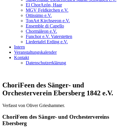
El ChorAzón, Haar
MGV Feldkirchen e.V.
Ottissimo e.V.
TonArt Kirchseeon e.V.
Ensemble di Capello
Chormäleon e.V.
Funchor e.V. Vaterstetten
Liedertafel Erding e.V.
Intern
Veranstaltungskalender
Kontakt
Datenschutzerklärung
ChoriFeen des Sänger- und
Orchesterverein Ebersberg 1842 e.V.
Verfasst von Oliver Grieshammer.
ChoriFeen des Sänger- und Orchestervereins
Ebersberg