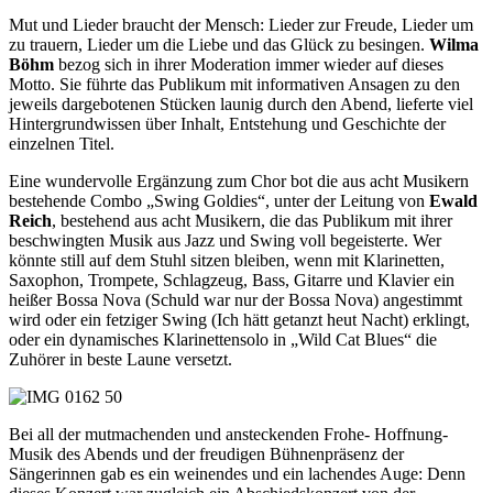
Mut und Lieder braucht der Mensch: Lieder zur Freude, Lieder um
zu trauern, Lieder um die Liebe und das Glück zu besingen.
Wilma
Böhm
bezog sich in ihrer Moderation immer wieder auf dieses
Motto. Sie führte das Publikum mit informativen Ansagen zu den
jeweils dargebotenen Stücken launig durch den Abend, lieferte viel
Hintergrundwissen über Inhalt, Entstehung und Geschichte der
einzelnen Titel.
Eine wundervolle Ergänzung zum Chor bot die aus acht Musikern
bestehende Combo „Swing Goldies“, unter der Leitung von
Ewald
Reich
, bestehend aus acht Musikern, die das Publikum mit ihrer
beschwingten Musik aus Jazz und Swing voll begeisterte. Wer
könnte still auf dem Stuhl sitzen bleiben, wenn mit Klarinetten,
Saxophon, Trompete, Schlagzeug, Bass, Gitarre und Klavier ein
heißer Bossa Nova (Schuld war nur der Bossa Nova) angestimmt
wird oder ein fetziger Swing (Ich hätt getanzt heut Nacht) erklingt,
oder ein dynamisches Klarinettensolo in „Wild Cat Blues“ die
Zuhörer in beste Laune versetzt.
Bei all der mutmachenden und ansteckenden Frohe- Hoffnung-
Musik des Abends und der freudigen Bühnenpräsenz der
Sängerinnen gab es ein weinendes und ein lachendes Auge: Denn