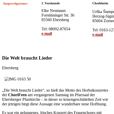
Ansprechpartner:
1. Vorsitzende
Chorleiterin
Elke Neumann
Urška Štamp
Forstinninger Str. 36
Herzog-Sig
85560 Ebersberg
85604 Zorne
Tel: 08092-87654
Tel: 0163-1
e-mail
e-mail
Die Welt braucht Lieder
Ebersberg
„Die Welt braucht Lieder“, so hieß das Motto des Herbstkonzertes
der
ChoriFeen
am vergangenen Samstag im Pfarrsaal der
Ebersberger Pfarrkirche – in dieser so krisengeschüttelten Zeit wie
der jetzigen birgt diese Aussage eine wunderbare neue Hoffnung.
Es war ein gelungenes, frisches Konzert des Frauenchores mit