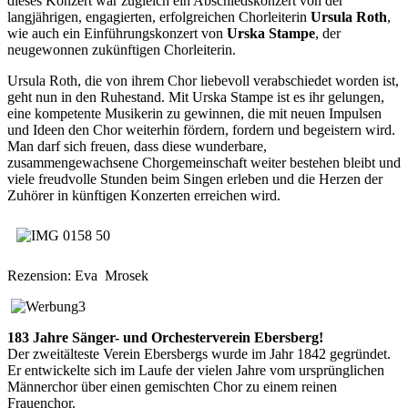
dieses Konzert war zugleich ein Abschiedskonzert von der
langjährigen, engagierten, erfolgreichen Chorleiterin
Ursula Roth
,
wie auch ein Einführungskonzert von
Urska Stampe
, der
neugewonnen zukünftigen Chorleiterin.
Ursula Roth, die von ihrem Chor liebevoll verabschiedet worden ist,
geht nun in den Ruhestand. Mit Urska Stampe ist es ihr gelungen,
eine kompetente Musikerin zu gewinnen, die mit neuen Impulsen
und Ideen den Chor weiterhin fördern, fordern und begeistern wird.
Man darf sich freuen, dass diese wunderbare,
zusammengewachsene Chorgemeinschaft weiter bestehen bleibt und
viele freudvolle Stunden beim Singen erleben und die Herzen der
Zuhörer in künftigen Konzerten erreichen wird.
Rezension: Eva Mrosek
183 Jahre Sänger- und Orchesterverein Ebersberg!
Der zweitälteste Verein Ebersbergs wurde im Jahr 1842 gegründet.
Er entwickelte sich im Laufe der vielen Jahre vom ursprünglichen
Männerchor über einen gemischten Chor zu einem reinen
Frauenchor.