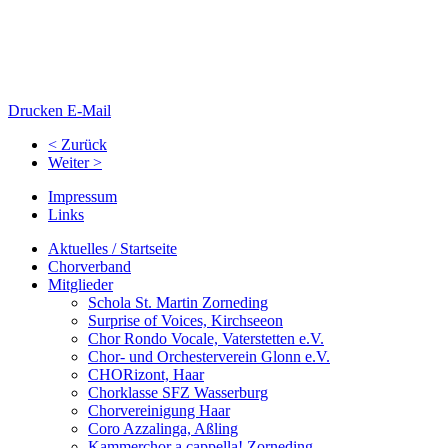
Drucken
E-Mail
< Zurück
Weiter >
Impressum
Links
Aktuelles / Startseite
Chorverband
Mitglieder
Schola St. Martin Zorneding
Surprise of Voices, Kirchseeon
Chor Rondo Vocale, Vaterstetten e.V.
Chor- und Orchesterverein Glonn e.V.
CHORizont, Haar
Chorklasse SFZ Wasserburg
Chorvereinigung Haar
Coro Azzalinga, Aßling
Kammerchor a cappella! Zorneding