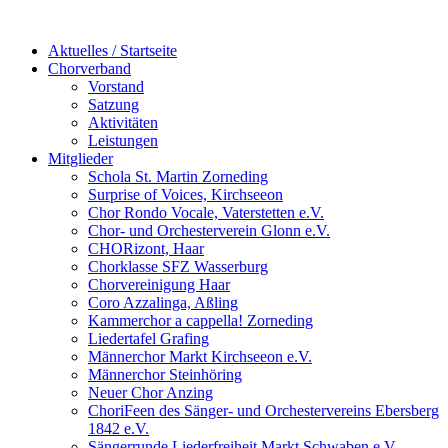
Aktuelles / Startseite
Chorverband
Vorstand
Satzung
Aktivitäten
Leistungen
Mitglieder
Schola St. Martin Zorneding
Surprise of Voices, Kirchseeon
Chor Rondo Vocale, Vaterstetten e.V.
Chor- und Orchesterverein Glonn e.V.
CHORizont, Haar
Chorklasse SFZ Wasserburg
Chorvereinigung Haar
Coro Azzalinga, Aßling
Kammerchor a cappella! Zorneding
Liedertafel Grafing
Männerchor Markt Kirchseeon e.V.
Männerchor Steinhöring
Neuer Chor Anzing
ChoriFeen des Sänger- und Orchestervereins Ebersberg
1842 e.V.
Sängerrunde Liederfreiheit Markt Schwaben e.V.