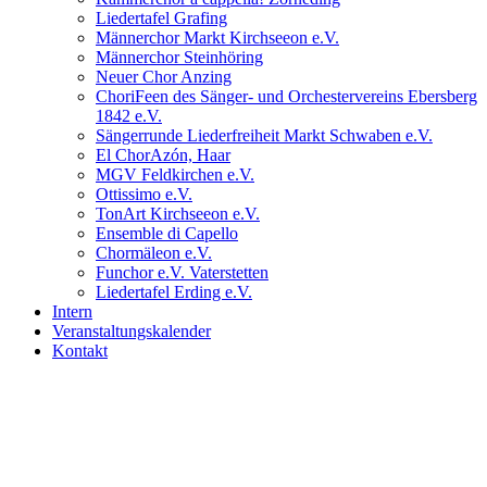
Liedertafel Grafing
Männerchor Markt Kirchseeon e.V.
Männerchor Steinhöring
Neuer Chor Anzing
ChoriFeen des Sänger- und Orchestervereins Ebersberg
1842 e.V.
Sängerrunde Liederfreiheit Markt Schwaben e.V.
El ChorAzón, Haar
MGV Feldkirchen e.V.
Ottissimo e.V.
TonArt Kirchseeon e.V.
Ensemble di Capello
Chormäleon e.V.
Funchor e.V. Vaterstetten
Liedertafel Erding e.V.
Intern
Veranstaltungskalender
Kontakt