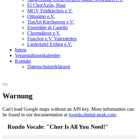
El ChorAzón, Haar
MGV Feldkirchen e.V.
Ottissimo e.V.
TonArt Kirchseeon e.V.
Ensemble di Capello
Chormäleon e.V.
Funchor e.V. Vaterstetten
Liedertafel Erding e.V.
Intern
Veranstaltungskalender
Kontakt
Datenschutzerklärung
Warnung
Can't load Google maps without an API key. More information can
be found in our documentation at
joomla.digital-peak.com
.
Rondo Vocale: "Chor Is All You Need!"