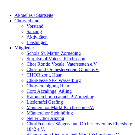
Aktuelles / Startseite
Chorverband
Vorstand
Satzung
Aktivitäten
Leistungen
Mitglieder
Schola St. Martin Zorneding
Surprise of Voices, Kirchseeon
Chor Rondo Vocale, Vaterstetten e.V.
Chor- und Orchesterverein Glonn e.V.
CHORizont, Haar
Chorklasse SFZ Wasserburg
Chorvereinigung Haar
Coro Azzalinga, Aßling
Kammerchor a cappella! Zorneding
Liedertafel Grafing
Männerchor Markt Kirchseeon e.V.
Männerchor Steinhöring
Neuer Chor Anzing
ChoriFeen des Sänger- und Orchestervereins Ebersberg
1842 e.V.
Sängerrunde Liederfreiheit Markt Schwaben e.V.